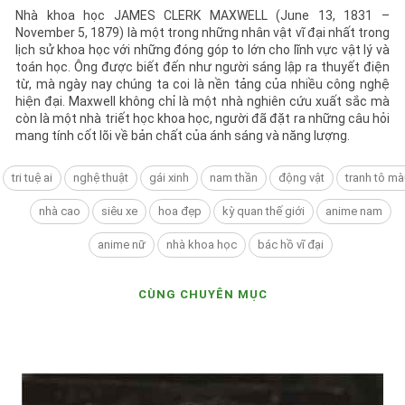
Nhà khoa học JAMES CLERK MAXWELL (June 13, 1831 –
November 5, 1879) là một trong những nhân vật vĩ đại nhất trong
lịch sử khoa học với những đóng góp to lớn cho lĩnh vực vật lý và
toán học. Ông được biết đến như người sáng lập ra thuyết điện
từ, mà ngày nay chúng ta coi là nền tảng của nhiều công nghệ
hiện đại. Maxwell không chỉ là một nhà nghiên cứu xuất sắc mà
còn là một nhà triết học khoa học, người đã đặt ra những câu hỏi
mang tính cốt lõi về bản chất của ánh sáng và năng lượng.
tri tuệ ai
nghệ thuật
gái xinh
nam thần
động vật
tranh tô mà
nhà cao
siêu xe
hoa đẹp
kỳ quan thế giới
anime nam
anime nữ
nhà khoa học
bác hồ vĩ đại
CÙNG CHUYÊN MỤC