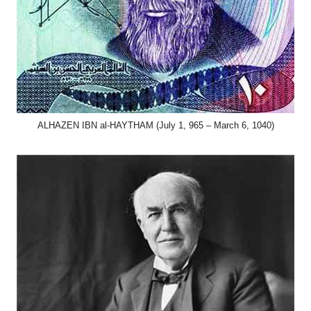
ALHAZEN IBN al-HAYTHAM (July 1, 965 – March 6, 1040)