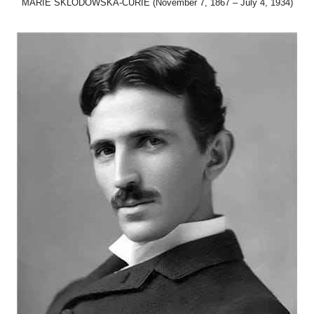
MARIE SKLODOWSKA-CURIE (November 7, 1867 – July 4, 1934)