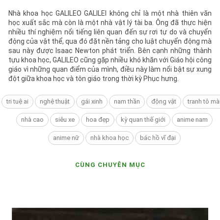
Nhà khoa học GALILEO GALILEI không chỉ là một nhà thiên văn
học xuất sắc mà còn là một nhà vật lý tài ba. Ông đã thực hiện
nhiều thí nghiệm nổi tiếng liên quan đến sự rơi tự do và chuyển
động của vật thể, qua đó đặt nền tảng cho luật chuyển động mà
sau này được Isaac Newton phát triển. Bên cạnh những thành
tựu khoa học, GALILEO cũng gặp nhiều khó khăn với Giáo hội công
giáo vì những quan điểm của mình, điều này làm nổi bật sự xung
đột giữa khoa học và tôn giáo trong thời kỳ Phục hưng.
tri tuệ ai
nghệ thuật
gái xinh
nam thần
động vật
tranh tô mà
nhà cao
siêu xe
hoa đẹp
kỳ quan thế giới
anime nam
anime nữ
nhà khoa học
bác hồ vĩ đại
CÙNG CHUYÊN MỤC