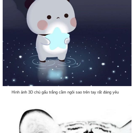
Hình ảnh 3D chú gấu trắng cầm ngôi sao trên tay rất đáng yêu