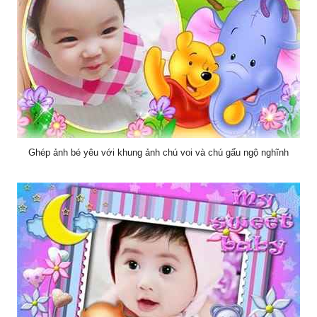
Ghép ảnh bé yêu với khung ảnh chú voi và chú gấu ngộ nghĩnh