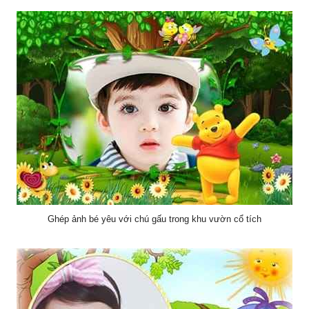
Ghép ảnh bé yêu với chú gấu trong khu vườn cổ tích