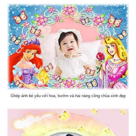
Ghép ảnh bé yêu với hoa, bướm và hai nàng công chúa xinh đẹp