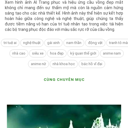
Xem hình ảnh AI Trang phục và hiệu ứng cầu vồng đẹp mắt
không chỉ mang đến sự thẩm mỹ mà còn là nguồn cảm hứng
sáng tạo cho các nhà thiết kế. Hình ảnh này thể hiện sự kết hợp
hoàn hảo giữa công nghệ và nghệ thuật, giúp chúng ta thấy
được tiềm năng vô hạn của trí tuệ nhân tạo trong việc tái hiện
các bộ trang phục độc đáo với màu sắc rực rỡ của cầu vồng.
tri tuệ ai
nghệ thuật
gái xinh
nam thần
động vật
tranh tô mà
nhà cao
siêu xe
hoa đẹp
kỳ quan thế giới
anime nam
anime nữ
nhà khoa học
bác hồ vĩ đại
CÙNG CHUYÊN MỤC