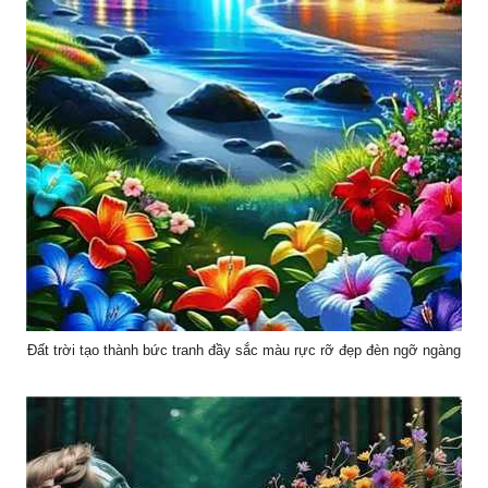
Đất trời tạo thành bức tranh đầy sắc màu rực rỡ đẹp đèn ngỡ ngàng