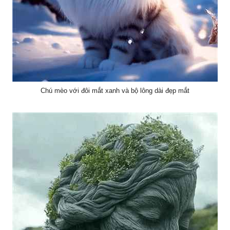
Chú mèo với đôi mắt xanh và bộ lông dài đẹp mắt