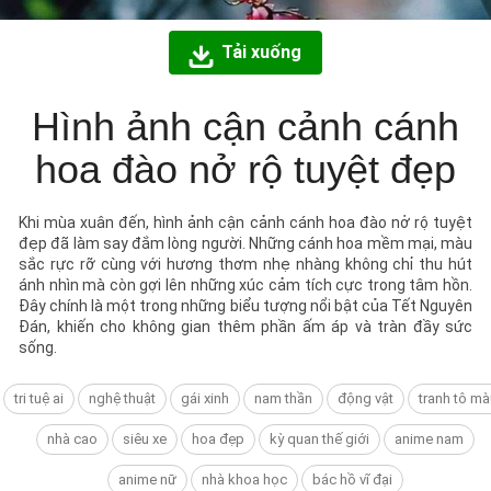
Tải xuống
Hình ảnh cận cảnh cánh
hoa đào nở rộ tuyệt đẹp
Khi mùa xuân đến, hình ảnh cận cảnh cánh hoa đào nở rộ tuyệt
đẹp đã làm say đắm lòng người. Những cánh hoa mềm mại, màu
sắc rực rỡ cùng với hương thơm nhẹ nhàng không chỉ thu hút
ánh nhìn mà còn gợi lên những xúc cảm tích cực trong tâm hồn.
Đây chính là một trong những biểu tượng nổi bật của Tết Nguyên
Đán, khiến cho không gian thêm phần ấm áp và tràn đầy sức
sống.
tri tuệ ai
nghệ thuật
gái xinh
nam thần
động vật
tranh tô mà
nhà cao
siêu xe
hoa đẹp
kỳ quan thế giới
anime nam
anime nữ
nhà khoa học
bác hồ vĩ đại