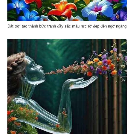
Đất trời tạo thành bức tranh đầy sắc màu rực rỡ đẹp đèn ngỡ ngàng