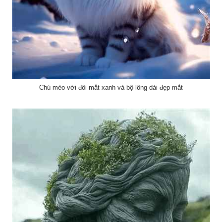
Chú mèo với đôi mắt xanh và bộ lông dài đẹp mắt