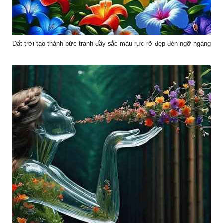
Đất trời tạo thành bức tranh đầy sắc màu rực rỡ đẹp đèn ngỡ ngàng