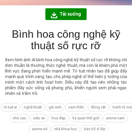
Tải xuống
Bình hoa công nghệ kỹ
thuật số rực rỡ
Xem hình ảnh AI bình hoa công nghệ kỹ thuật số rực rỡ không chỉ
đơn thuần là thưởng thức nghệ thuật, mà còn là khám phá một
lĩnh vực đang phát triển mạnh mẽ. Trí tuệ nhân tạo đã giúp đẩy
mạnh quá trình sáng tạo, cho phép nghệ sĩ thể hiện ý tưởng của
mình một cách linh hoạt hơn. Điều này đã tạo nên những tác
phẩm đầy sức sống và phong phú, khiến người xem phải ngạc
nhiên và trầm trồ.
tri tuệ ai
nghệ thuật
gái xinh
nam thần
động vật
tranh tô mà
nhà cao
siêu xe
hoa đẹp
kỳ quan thế giới
anime nam
anime nữ
nhà khoa học
bác hồ vĩ đại