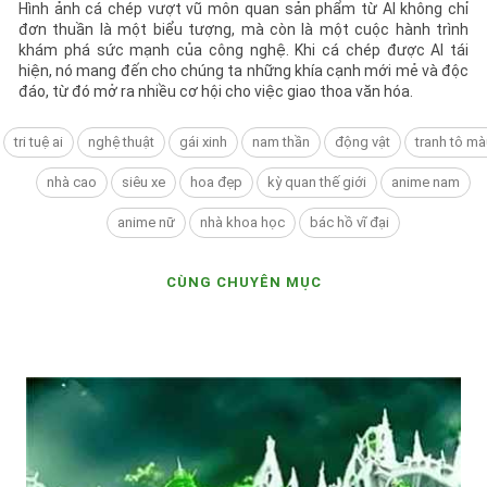
Hình ảnh cá chép vượt vũ môn quan sản phẩm từ AI không chỉ
đơn thuần là một biểu tượng, mà còn là một cuộc hành trình
khám phá sức mạnh của công nghệ. Khi cá chép được AI tái
hiện, nó mang đến cho chúng ta những khía cạnh mới mẻ và độc
đáo, từ đó mở ra nhiều cơ hội cho việc giao thoa văn hóa.
tri tuệ ai
nghệ thuật
gái xinh
nam thần
động vật
tranh tô mà
nhà cao
siêu xe
hoa đẹp
kỳ quan thế giới
anime nam
anime nữ
nhà khoa học
bác hồ vĩ đại
CÙNG CHUYÊN MỤC