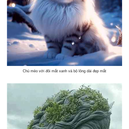
Chú mèo với đôi mắt xanh và bộ lông dài đẹp mắt