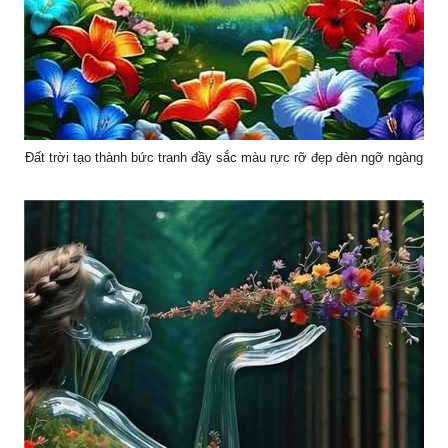
Đất trời tạo thành bức tranh đầy sắc màu rực rỡ đẹp đèn ngỡ ngàng