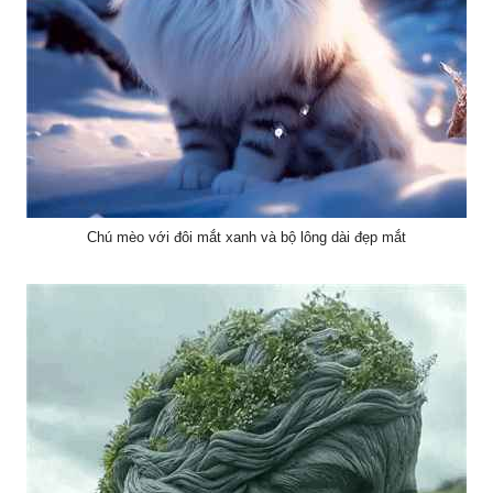
Chú mèo với đôi mắt xanh và bộ lông dài đẹp mắt