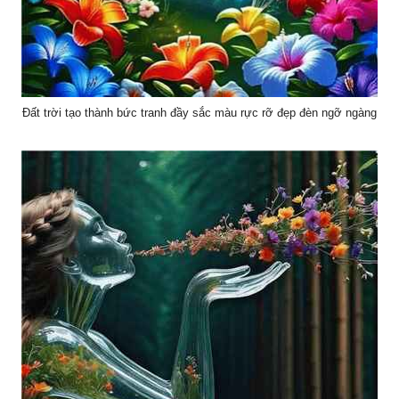
Đất trời tạo thành bức tranh đầy sắc màu rực rỡ đẹp đèn ngỡ ngàng