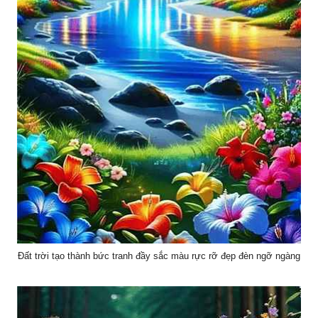
Đất trời tạo thành bức tranh đầy sắc màu rực rỡ đẹp đèn ngỡ ngàng