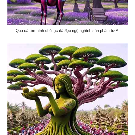
Quả cà tím hình chú lạc đà đẹp ngộ nghĩnh sản phẩm từ AI