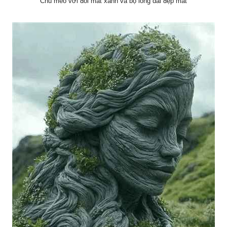
Chú mèo với đôi mắt xanh và bộ lông dài đẹp mắt