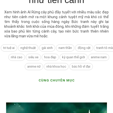
Xem hình ảnh AI Rừng cây phủ đầy tuyết với nhiều màu sắc đẹp
như tiên cảnh mở ra một khung cảnh tuyệt mỹ mà khó có thể
tìm thấy trong cuộc sống hàng ngày. Bức tranh này ghi lại
khoảnh khắc tinh khôi của mùa đông, khi những đám tuyết trắng
xóa bao phủ lên từng cành cây, tạo nên bức tranh thiên nhiên
vừa lãng mạn vừa mê hoặc.
tri tuệ ai
nghệ thuật
gái xinh
nam thần
động vật
tranh tô mà
nhà cao
siêu xe
hoa đẹp
kỳ quan thế giới
anime nam
anime nữ
nhà khoa học
bác hồ vĩ đại
CÙNG CHUYÊN MỤC