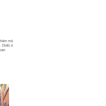
i hâm mộ
. Chiếc ô
bạn.