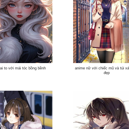
tai to với mái tóc bồng bềnh
anime nữ với chiếc mũ và túi x
đẹp