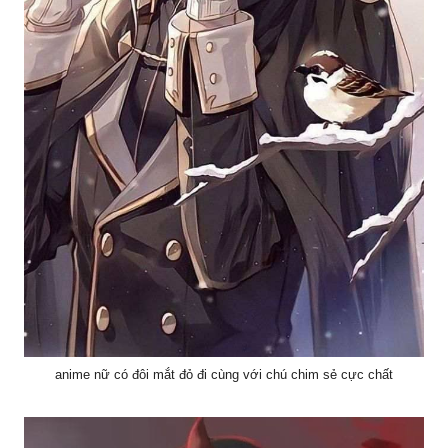
anime nữ có đôi mắt đỏ đi cùng với chú chim sẻ cực chất