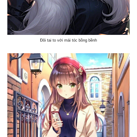
Đôi tai to với mái tóc bồng bềnh