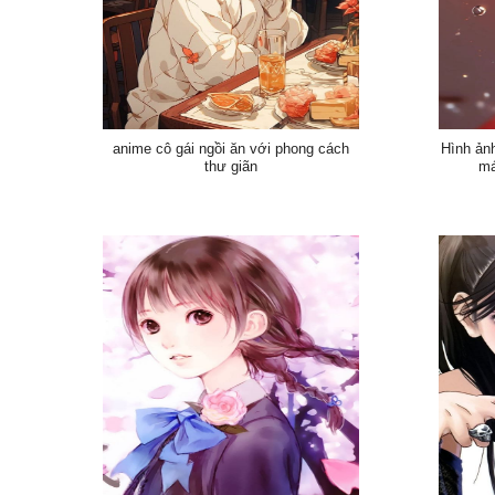
anime cô gái ngồi ăn với phong cách
Hình ản
thư giãn
má