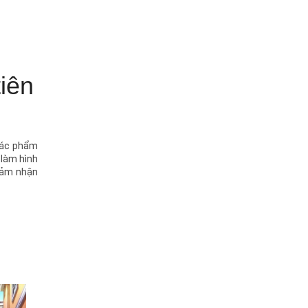
iên
 tác phẩm
 làm hình
 cảm nhận