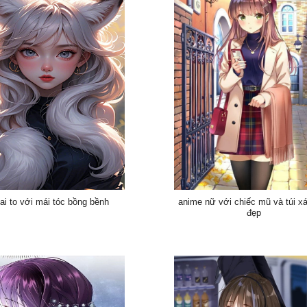
tai to với mái tóc bồng bềnh
anime nữ với chiếc mũ và túi x
đẹp