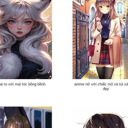
tai to với mái tóc bồng bềnh
anime nữ với chiếc mũ và túi x
đẹp