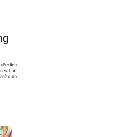
ng
hiếm lĩnh
ân vật nữ
i mở điện