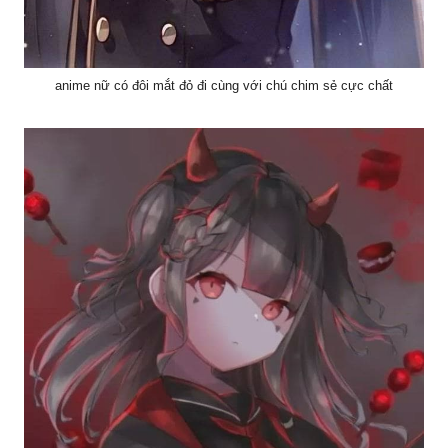
anime nữ có đôi mắt đỏ đi cùng với chú chim sẻ cực chất