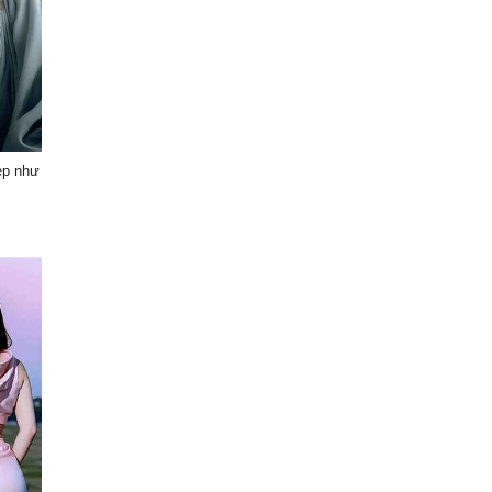
ẹp như