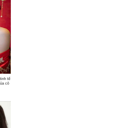
tinh tế
của cô