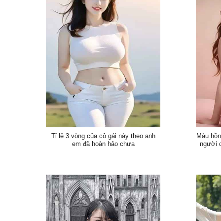
Tỉ lệ 3 vòng của cô gái này theo anh
Màu hồng
em đã hoàn hảo chưa
người c