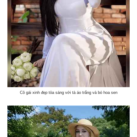
Cô gái xinh đẹp tỏa sáng với tà áo trắng và bó hoa sen