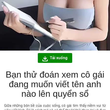
Tải xuống
Bạn thử đoán xem cô gái
đang muốn viết tên anh
nào lên quyển sổ
Giữa những bộn bề của cuộc sống, cô gái tìm thấy niềm vui từ