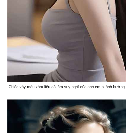
Chiếc váy màu xám liệu có làm suy nghĩ của anh em bị ảnh hưởng