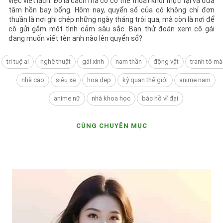
việc viết lách. Đó là cách mà cô có thể thoát khỏi thực tại và đưa
tâm hồn bay bổng. Hôm nay, quyển sổ của cô không chỉ đơn
thuần là nơi ghi chép những ngày tháng trôi qua, mà còn là nơi để
cô gửi gắm một tình cảm sâu sắc. Bạn thử đoán xem cô gái
đang muốn viết tên anh nào lên quyển sổ?
tri tuệ ai
nghệ thuật
gái xinh
nam thần
động vật
tranh tô mà
nhà cao
siêu xe
hoa đẹp
kỳ quan thế giới
anime nam
anime nữ
nhà khoa học
bác hồ vĩ đại
CÙNG CHUYÊN MỤC