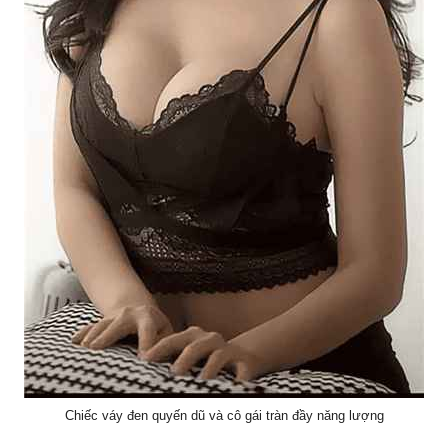
Chiếc váy đen quyến dũ và cô gái tràn đầy năng lượng