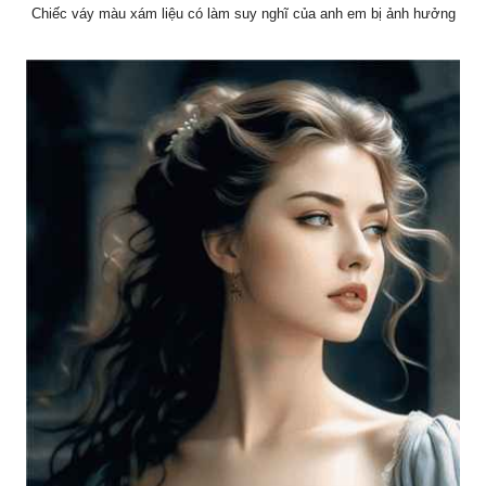
Chiếc váy màu xám liệu có làm suy nghĩ của anh em bị ảnh hưởng