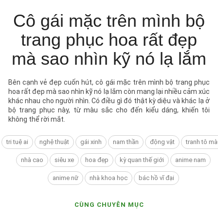
Cô gái mặc trên mình bộ
trang phục hoa rất đẹp
mà sao nhìn kỹ nó lạ lắm
Bên cạnh vẻ đẹp cuốn hút, cô gái mặc trên mình bộ trang phục
hoa rất đẹp mà sao nhìn kỹ nó lạ lắm còn mang lại nhiều cảm xúc
khác nhau cho người nhìn. Có điều gì đó thật kỳ diệu và khác lạ ở
bộ trang phục này, từ màu sắc cho đến kiểu dáng, khiến tôi
không thể rời mắt.
tri tuệ ai
nghệ thuật
gái xinh
nam thần
động vật
tranh tô mà
nhà cao
siêu xe
hoa đẹp
kỳ quan thế giới
anime nam
anime nữ
nhà khoa học
bác hồ vĩ đại
CÙNG CHUYÊN MỤC