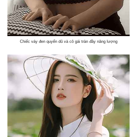
Chiếc váy đen quyến dũ và cô gái tràn đầy năng lượng