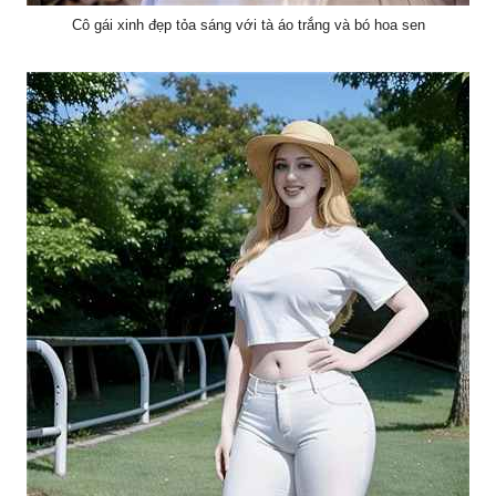
Cô gái xinh đẹp tỏa sáng với tà áo trắng và bó hoa sen