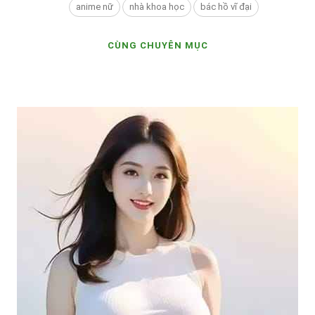
anime nữ
nhà khoa học
bác hồ vĩ đại
CÙNG CHUYÊN MỤC