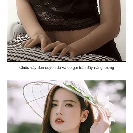
Chiếc váy đen quyến dũ và cô gái tràn đầy năng lượng