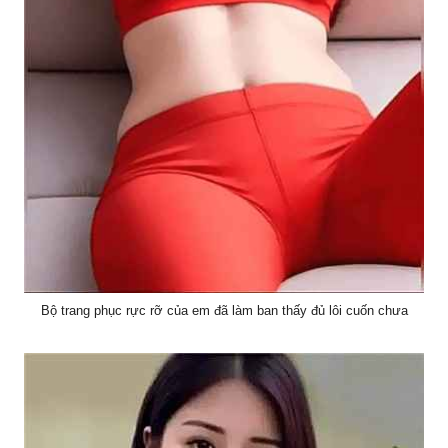
Bộ trang phục rực rỡ của em đã làm ban thấy đủ lôi cuốn chưa