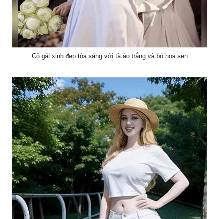
Cô gái xinh đẹp tỏa sáng với tà áo trắng và bó hoa sen