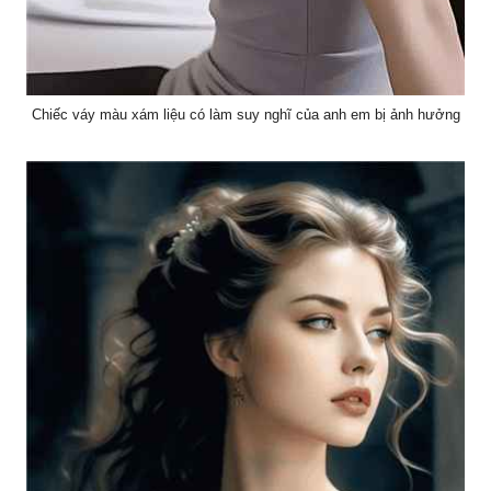
Chiếc váy màu xám liệu có làm suy nghĩ của anh em bị ảnh hưởng