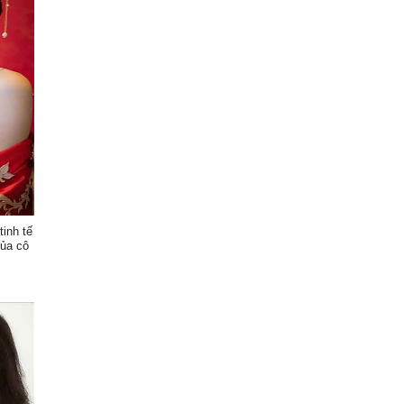
tinh tế
của cô