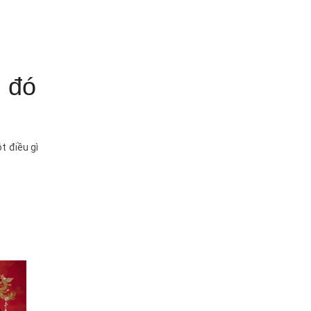
ì đó
t điều gì