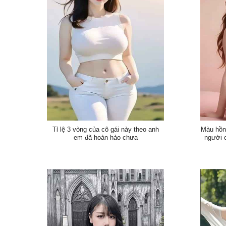
Tỉ lệ 3 vòng của cô gái này theo anh
Màu hồng
em đã hoàn hảo chưa
người c