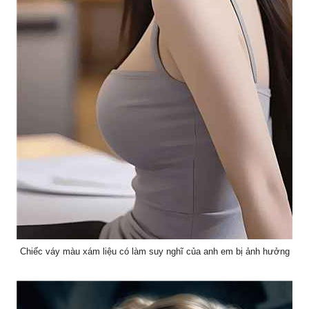
Chiếc váy màu xám liệu có làm suy nghĩ của anh em bị ảnh hưởng