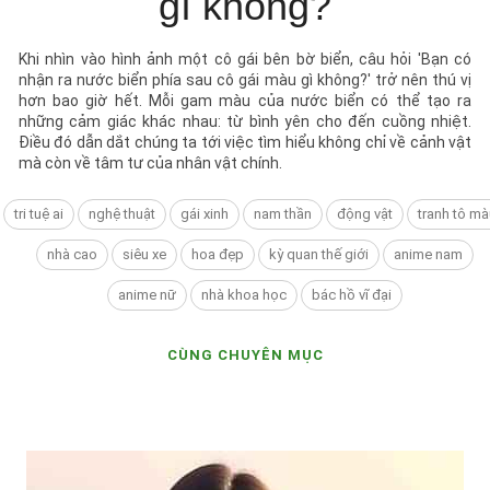
gì không?
Khi nhìn vào hình ảnh một cô gái bên bờ biển, câu hỏi 'Bạn có
nhận ra nước biển phía sau cô gái màu gì không?' trở nên thú vị
hơn bao giờ hết. Mỗi gam màu của nước biển có thể tạo ra
những cảm giác khác nhau: từ bình yên cho đến cuồng nhiệt.
Điều đó dẫn dắt chúng ta tới việc tìm hiểu không chỉ về cảnh vật
mà còn về tâm tư của nhân vật chính.
tri tuệ ai
nghệ thuật
gái xinh
nam thần
động vật
tranh tô mà
nhà cao
siêu xe
hoa đẹp
kỳ quan thế giới
anime nam
anime nữ
nhà khoa học
bác hồ vĩ đại
CÙNG CHUYÊN MỤC