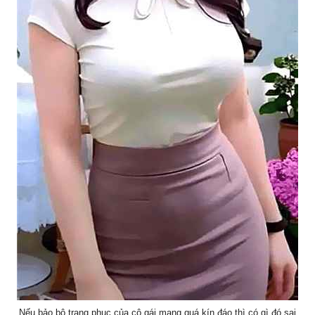
Nếu bảo bộ trang phục của cô gái mang quá kín đáo thì có gì đó sai