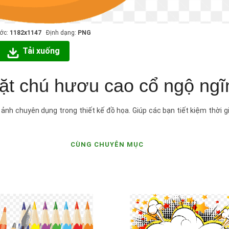
ước:
1182x1147
Định dạng:
PNG
Tải xuống
mặt chú hươu cao cổ ngộ ngĩ
ảnh chuyên dụng trong thiết kế đồ họa. Giúp các bạn tiết kiệm thời g
CÙNG CHUYÊN MỤC