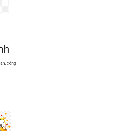
nh
ian, công