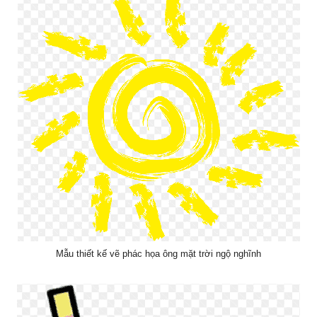
Mẫu thiết kế vẽ phác họa ông mặt trời ngộ nghĩnh