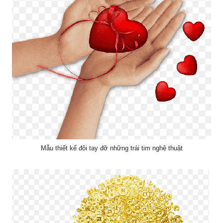
Mẫu thiết kế đôi tay đỡ những trái tim nghệ thuật