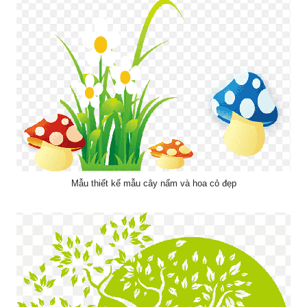
Mẫu thiết kế mẫu cây nấm và hoa cỏ đẹp