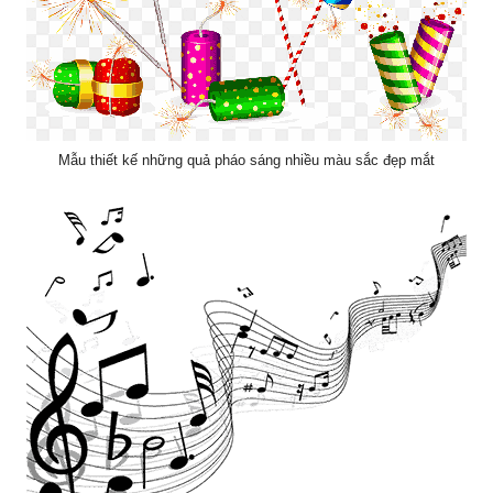
Mẫu thiết kế những quả pháo sáng nhiều màu sắc đẹp mắt