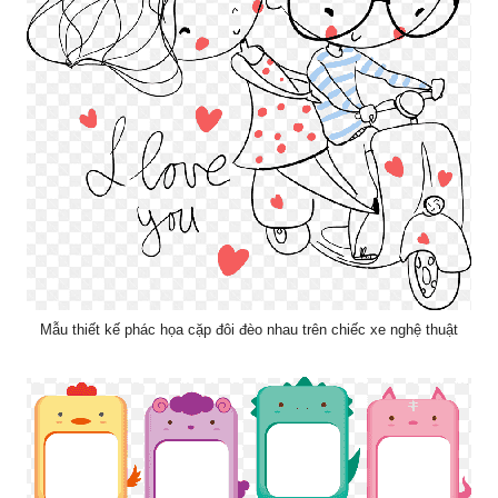
Mẫu thiết kế phác họa cặp đôi đèo nhau trên chiếc xe nghệ thuật