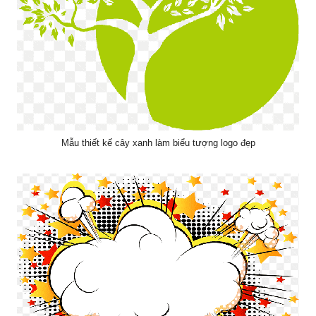
Mẫu thiết kế cây xanh làm biểu tượng logo đẹp