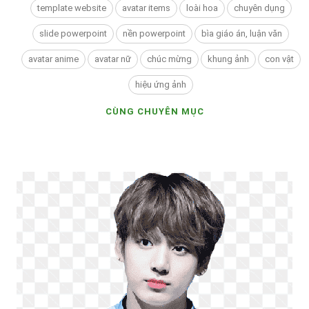
template website
avatar items
loài hoa
chuyên dụng
slide powerpoint
nền powerpoint
bìa giáo án, luận văn
avatar anime
avatar nữ
chúc mừng
khung ảnh
con vật
hiệu ứng ảnh
CÙNG CHUYÊN MỤC