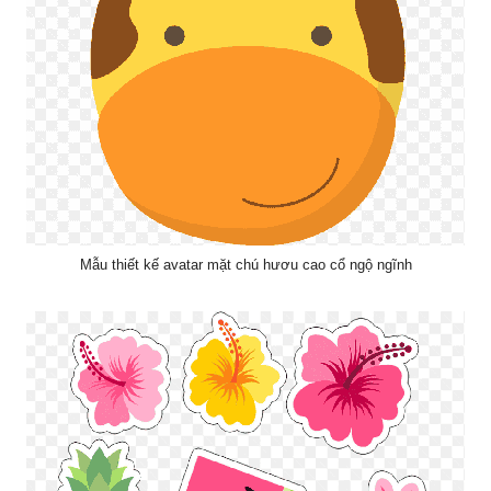
Mẫu thiết kế avatar mặt chú hươu cao cổ ngộ ngĩnh