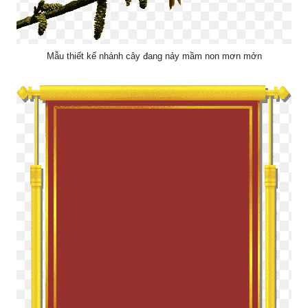
Mẫu thiết kế nhánh cây đang nảy mầm non mơn mởn