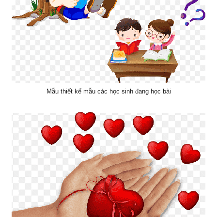
Mẫu thiết kế mẫu các học sinh đang học bài