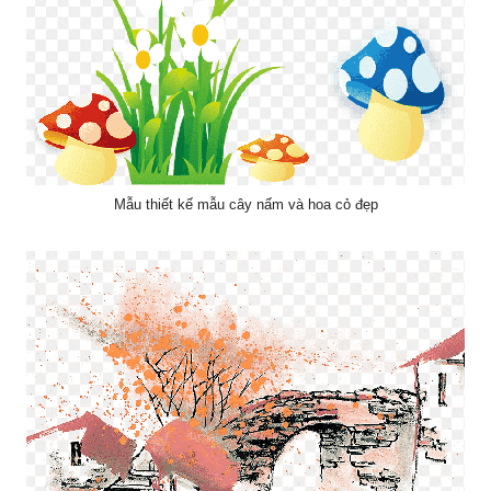
Mẫu thiết kế mẫu cây nấm và hoa cỏ đẹp