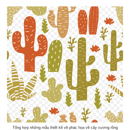
Tổng hợp những mẫu thiết kế vẽ phác họa về cây xương rồng