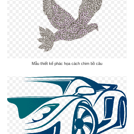
Mẫu thiết kế phác họa cách chim bồ câu