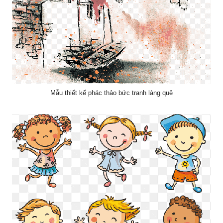
Mẫu thiết kế phác thảo bức tranh làng quê