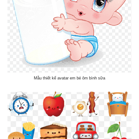
Mẫu thiết kế avatar em bé ôm bình sữa