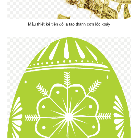
Mẫu thiết kế tiền đô la tạo thành cơn lốc xoáy