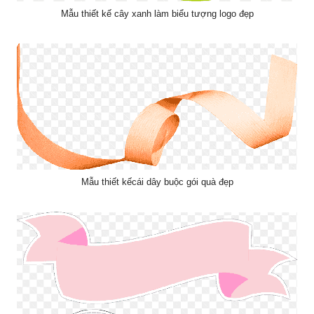
Mẫu thiết kế cây xanh làm biểu tượng logo đẹp
Mẫu thiết kếcái dây buộc gói quà đẹp