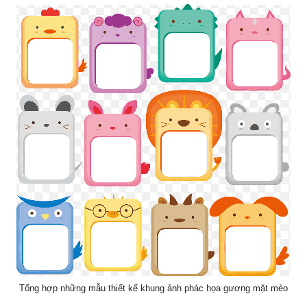
Tổng hợp những mẫu thiết kế khung ảnh phác họa gương mặt mèo