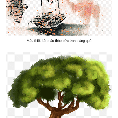
Mẫu thiết kế phác thảo bức tranh làng quê