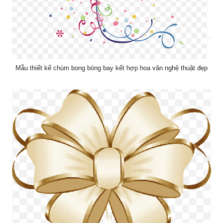
Mẫu thiết kế chùm bong bóng bay kết hợp hoa văn nghệ thuật đẹp