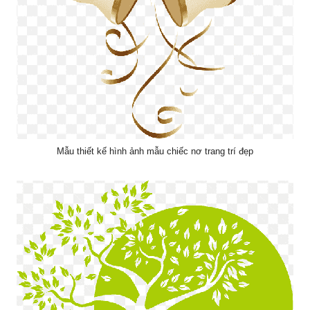
Mẫu thiết kế hình ảnh mẫu chiếc nơ trang trí đẹp