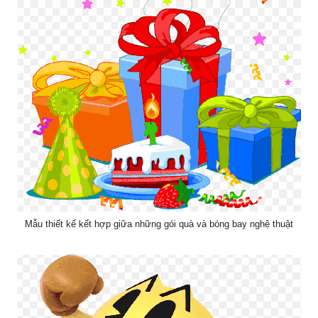
Mẫu thiết kế kết hợp giữa những gói quà và bóng bay nghệ thuật