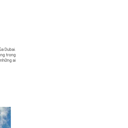
ủa Dubai.
ang trọng
 những ai