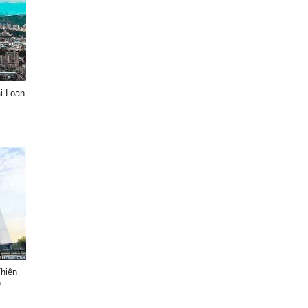
i Loan
Thiên
)