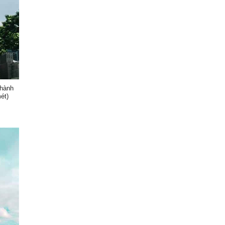
Thành
ét)