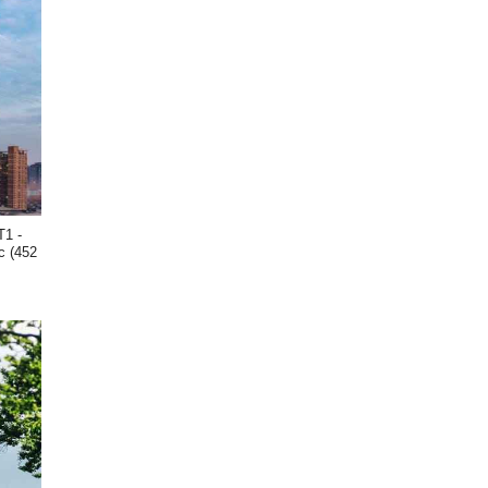
T1 -
c (452