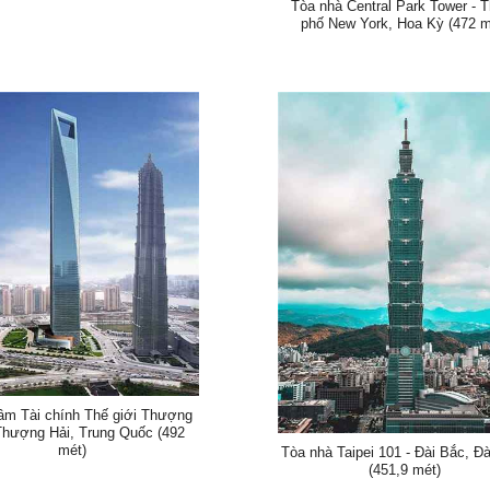
Tòa nhà Central Park Tower - 
phố New York, Hoa Kỳ (472 m
âm Tài chính Thế giới Thượng
 Thượng Hải, Trung Quốc (492
mét)
Tòa nhà Taipei 101 - Đài Bắc, Đà
(451,9 mét)