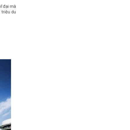
vĩ đại mà
 triệu du