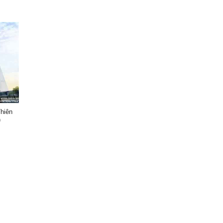
Thiên
)