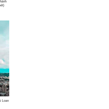
Thành
ét)
i Loan