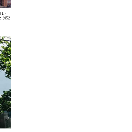
T1 -
c (452