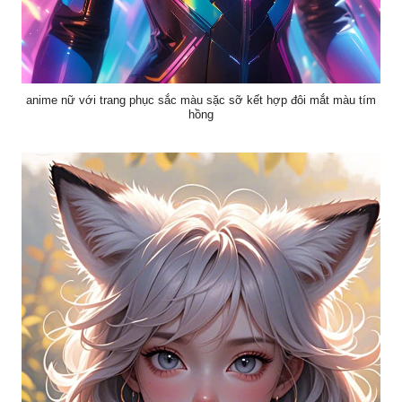
anime nữ với trang phục sắc màu sặc sỡ kết hợp đôi mắt màu tím
hồng