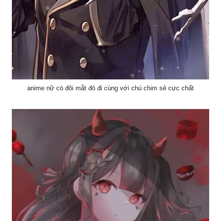
anime nữ có đôi mắt đỏ đi cùng với chú chim sẻ cực chất