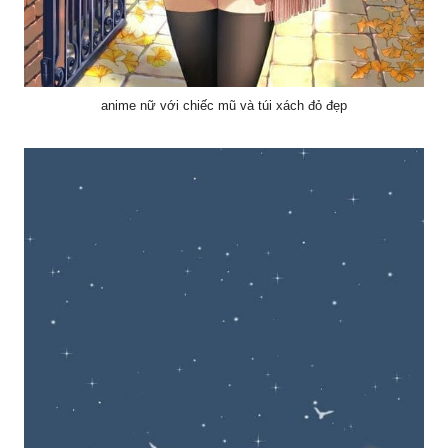
anime nữ với chiếc mũ và túi xách đỏ đẹp