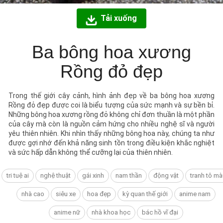
Tải xuống
Ba bông hoa xương
Rồng đỏ đẹp
Trong thế giới cây cảnh, hình ảnh đẹp về ba bông hoa xương
Rồng đỏ đẹp được coi là biểu tượng của sức mạnh và sự bền bỉ.
Những bông hoa xương rồng đỏ không chỉ đơn thuần là một phần
của cây mà còn là nguồn cảm hứng cho nhiều nghệ sĩ và người
yêu thiên nhiên. Khi nhìn thấy những bông hoa này, chúng ta như
được gợi nhớ đến khả năng sinh tồn trong điều kiện khắc nghiệt
và sức hấp dẫn không thể cưỡng lại của thiên nhiên.
tri tuệ ai
nghệ thuật
gái xinh
nam thần
động vật
tranh tô mà
nhà cao
siêu xe
hoa đẹp
kỳ quan thế giới
anime nam
anime nữ
nhà khoa học
bác hồ vĩ đại