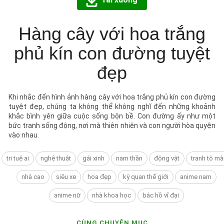
Hàng cây với hoa trắng
phủ kín con đường tuyệt
đẹp
Khi nhắc đến hình ảnh hàng cây với hoa trắng phủ kín con đường
tuyệt đẹp, chúng ta không thể không nghĩ đến những khoảnh
khắc bình yên giữa cuộc sống bộn bề. Con đường ấy như một
bức tranh sống động, nơi mà thiên nhiên và con người hòa quyện
vào nhau.
tri tuệ ai
nghệ thuật
gái xinh
nam thần
động vật
tranh tô mà
nhà cao
siêu xe
hoa đẹp
kỳ quan thế giới
anime nam
anime nữ
nhà khoa học
bác hồ vĩ đại
CÙNG CHUYÊN MỤC