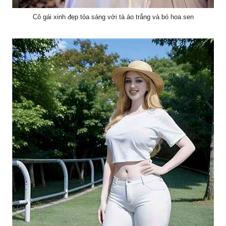
Cô gái xinh đẹp tỏa sáng với tà áo trắng và bó hoa sen