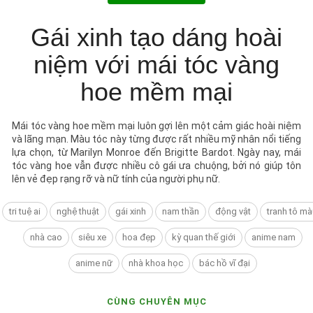
Gái xinh tạo dáng hoài
niệm với mái tóc vàng
hoe mềm mại
Mái tóc vàng hoe mềm mại luôn gợi lên một cảm giác hoài niệm
và lãng mạn. Màu tóc này từng được rất nhiều mỹ nhân nổi tiếng
lựa chọn, từ Marilyn Monroe đến Brigitte Bardot. Ngày nay, mái
tóc vàng hoe vẫn được nhiều cô gái ưa chuộng, bởi nó giúp tôn
lên vẻ đẹp rạng rỡ và nữ tính của người phụ nữ.
tri tuệ ai
nghệ thuật
gái xinh
nam thần
động vật
tranh tô mà
nhà cao
siêu xe
hoa đẹp
kỳ quan thế giới
anime nam
anime nữ
nhà khoa học
bác hồ vĩ đại
CÙNG CHUYÊN MỤC