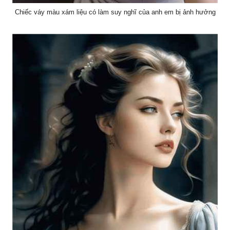
Chiếc váy màu xám liệu có làm suy nghĩ của anh em bị ảnh hưởng