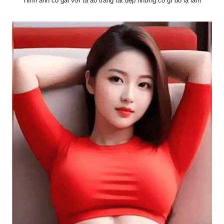
Hình ảnh cô gái với tà áo trắng rất đẹp nhưng có gì đó lạ lắm