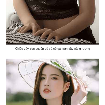
Chiếc váy đen quyến dũ và cô gái tràn đầy năng lượng