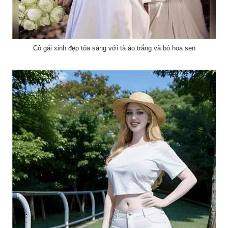
Cô gái xinh đẹp tỏa sáng với tà áo trắng và bó hoa sen