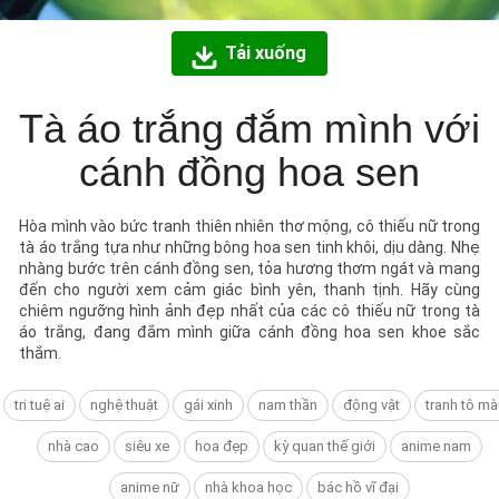
Tải xuống
Tà áo trắng đắm mình với
cánh đồng hoa sen
Hòa mình vào bức tranh thiên nhiên thơ mộng, cô thiếu nữ trong
tà áo trắng tựa như những bông hoa sen tinh khôi, dịu dàng. Nhẹ
nhàng bước trên cánh đồng sen, tỏa hương thơm ngát và mang
đến cho người xem cảm giác bình yên, thanh tịnh. Hãy cùng
chiêm ngưỡng hình ảnh đẹp nhất của các cô thiếu nữ trong tà
áo trắng, đang đắm mình giữa cánh đồng hoa sen khoe sắc
thắm.
tri tuệ ai
nghệ thuật
gái xinh
nam thần
động vật
tranh tô mà
nhà cao
siêu xe
hoa đẹp
kỳ quan thế giới
anime nam
anime nữ
nhà khoa học
bác hồ vĩ đại