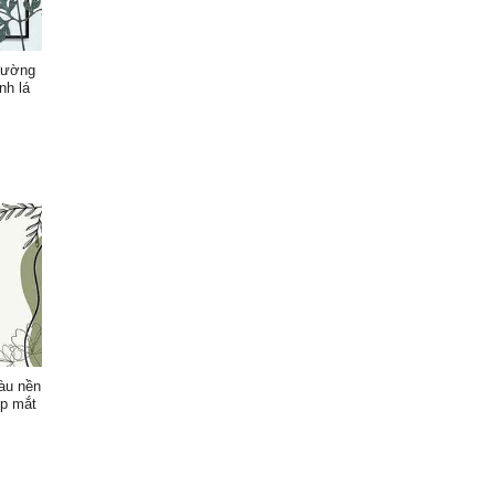
đường
nh lá
àu nền
ẹp mắt