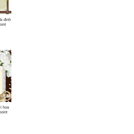
i đinh
oint
i hoa
oint