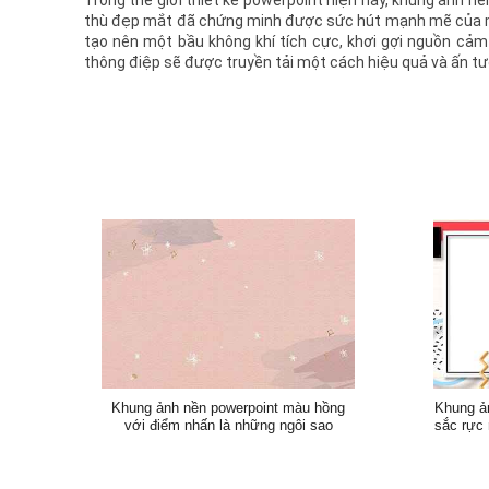
Trong thế giới thiết kế powerpoint hiện nay, khung ảnh n
thù đẹp mắt đã chứng minh được sức hút mạnh mẽ của mì
tạo nên một bầu không khí tích cực, khơi gợi nguồn cảm
thông điệp sẽ được truyền tải một cách hiệu quả và ấn t
Khung ảnh nền powerpoint màu hồng
Khung ản
với điểm nhấn là những ngôi sao
sắc rực 