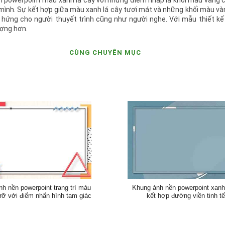
ền powerpoint màu xanh lá cây với những điểm nhấp là khối màu vàng 
nh. Sự kết hợp giữa màu xanh lá cây tươi mát và những khối màu và
 hứng cho người thuyết trình cũng như người nghe. Với mẫu thiết kế
ượng hơn.
CÙNG CHUYÊN MỤC
h nền powerpoint trang trí màu
Khung ảnh nền powerpoint xan
rỡ với điểm nhấn hình tam giác
kết hợp đường viền tinh t