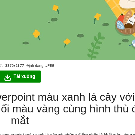
ớc:
3870x2177
Định dạng:
JPEG
Tải xuống
rpoint màu xanh lá cây với
ối màu vàng cùng hình thù 
mắt