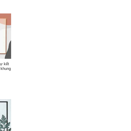
sự kết
 khung