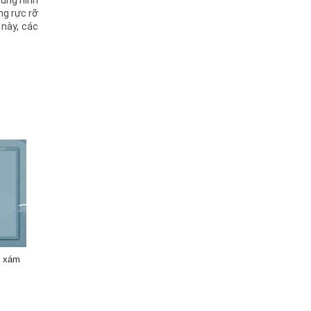
cùng hình
ng rực rỡ
 này, các
h xám
ế