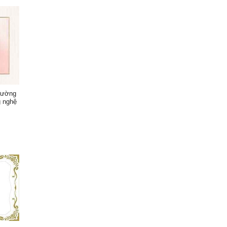
đường
g nghệ