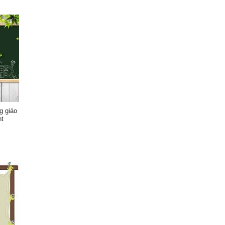
g giáo
nt