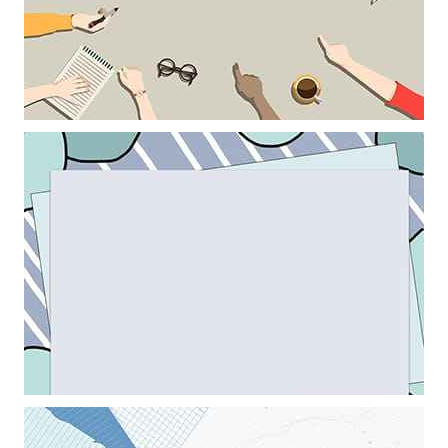
Khung ảnh nền powerpoint trang trí bởi những cánh tay