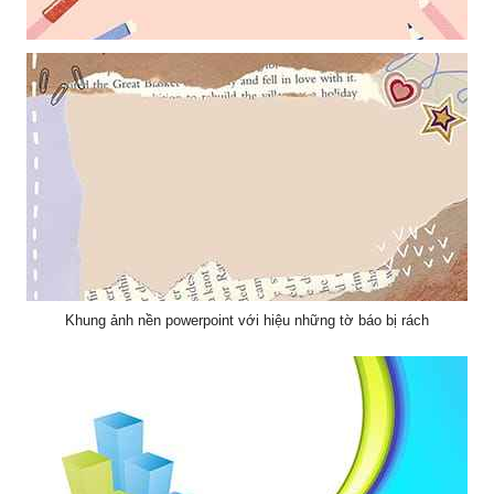
Mẫu thiết kếhung ảnh nền powerpoint với điểm nhấn là những cái
kẹp và những chiếc bút chì
Khung ảnh nền powerpoint với hiệu những tờ báo bị rách