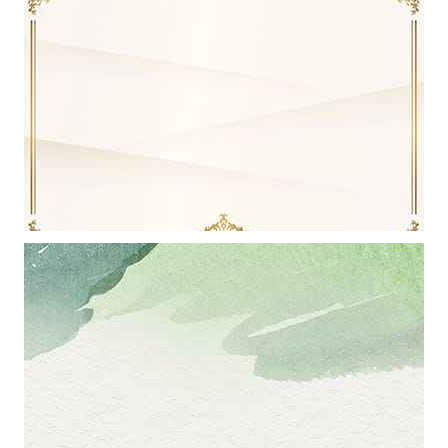
Mẫu thiết kếcó đường viền kẻ và hoa văn trang trí làm hình nền
powerpoint