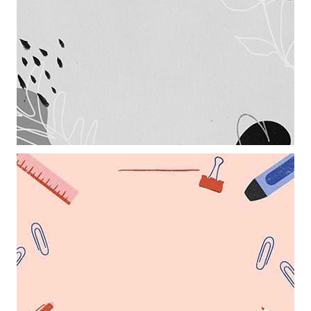
Khung ảnh nền powerpoint màu xám đen trang trí những chiếc lá đẹp