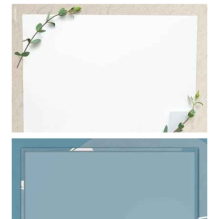
Mẫu thiết kế khung ảnh bục giảng giáo viên làm hình nền powerpoint
Mẫu thiết kế khung ảnh nghệ thuật với cành là thiên nhiên làm hình
nền powerpoint