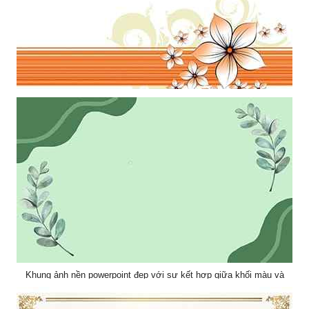
Mẫu thiết kế khung ảnh nhũng bông hoa năm cánh nghệ thuật làm
hình nền powerpoint
Khung ảnh nền powerpoint đẹp với sự kết hợp giữa khối màu và
cành lá hài hòa