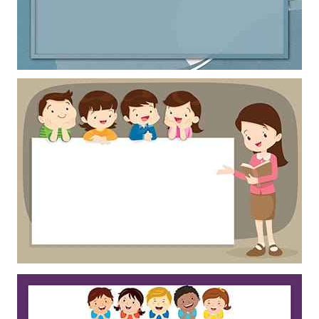
Khung ảnh nền powerpoint xanh xám kết hợp đường viền tinh tế
Khung ảnh nền powerpoint với hình ảnh cô giáo và học sinh