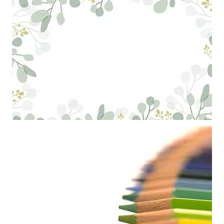
Khung ảnh nền powerpoint với khung hình trang trí hoa cỏ và những
con bướm xinh
Khung ảnh nền powerpoint màu trắng với hiệu ứng hoa lá nghệ thuật