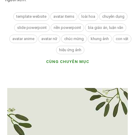
template website
avatar items
loài hoa
chuyên dụng
slide powerpoint
nền powerpoint
bìa giáo án, luận văn
avatar anime
avatar nữ
chúc mừng
khung ảnh
con vật
hiệu ứng ảnh
CÙNG CHUYÊN MỤC