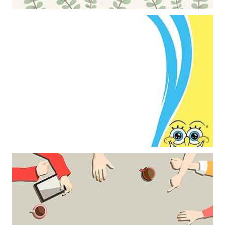
Khung ảnh nền powerpoint với những dòng kẻ và những cành lá
trang trí
Khung ảnh nền powerpoint với điểm nhấn gương mặt cười