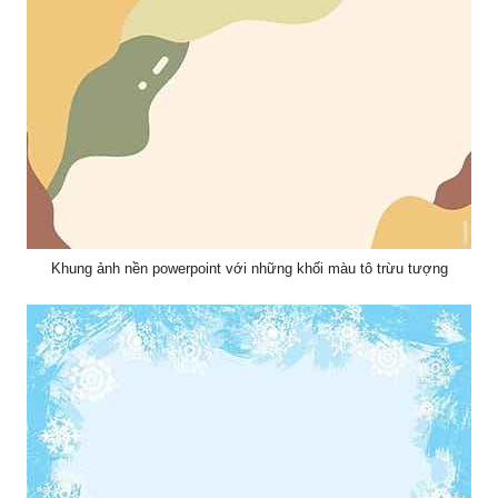
Khung ảnh nền powerpoint trang trí hiệu ứng và cành lá xanh đẹp
Khung ảnh nền powerpoint với những khối màu tô trừu tượng