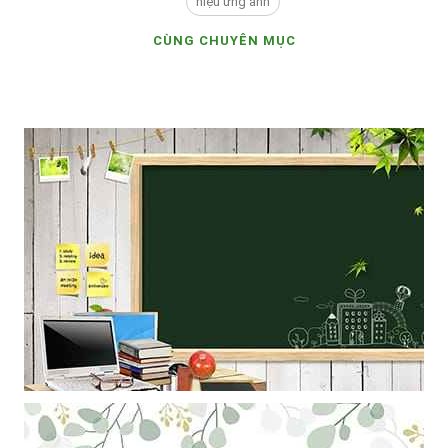
hiệu ứng ảnh
CÙNG CHUYÊN MỤC
Mẫu thiết kế khung ảnh bục giảng giáo viên làm hình nền powerpoint