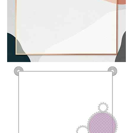
Khung ảnh nền powerpoint với sự kết hợp hòa trộn giữa các màu
cùng khung hình trong suất