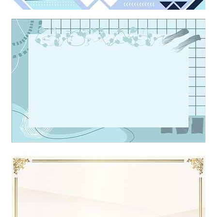
Khung ảnh nền powerpoint với điểm nhấn những dấu mũi tên kết
hợp những dấu chấm nghệ thuật
Khung ảnh nền powerpoint với điểm nhấn là những họa tiết và
những đường kẻ nghệ thuật