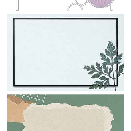
Mẫu thiết kế khung ảnh trang trí hình tròn có bánh răng đẹp làm hình
nền powerpoint
Khung ảnh nền powerpoint với đường viền nổi bật và điểm nhấn là
cành lá đẹp