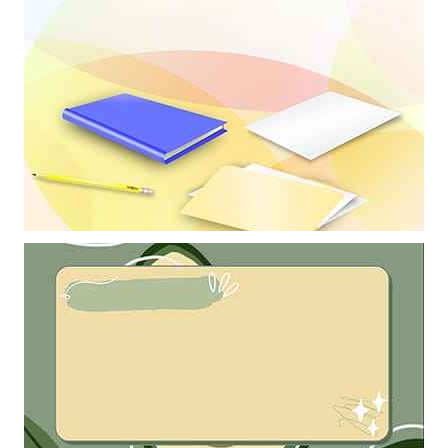
Khung ảnh nền powerpoint với bầu trời xanh cùng hoa cỏ tươi đẹp
Khung ảnh nền powerpoint trang trí những quyển vở và cây bút