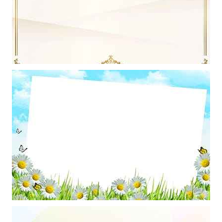
Mẫu thiết kếcó đường viền kẻ và hoa văn trang trí làm hình nền
powerpoint