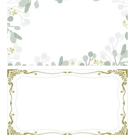
Khung ảnh nền powerpoint màu trắng với hiệu ứng hoa lá nghệ thuật