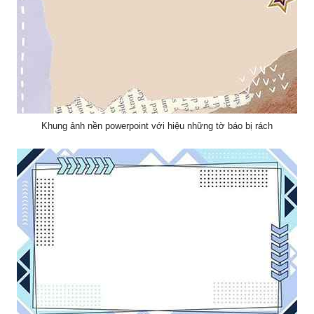
Khung ảnh nền powerpoint với hiệu những tờ báo bị rách