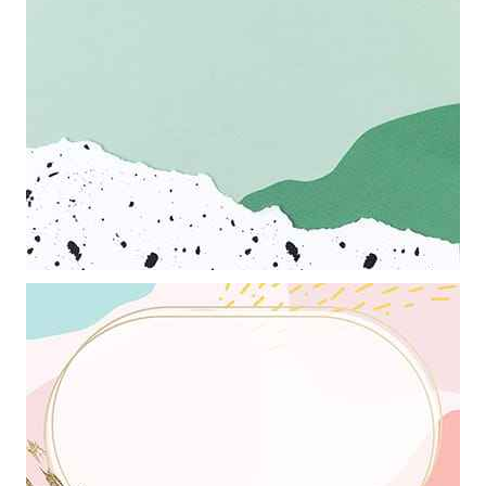
Khung ảnh nền powerpoint với sự kết hợp màu nền hài hòa trắng
xành cùng những chấm đen nghệ thuật