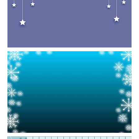
Khung ảnh nền powerpoint với bối cảnh những ngôi sao treo lơ lững
trên những tầng mây