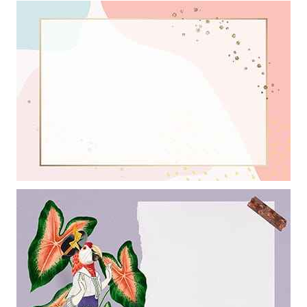
Khung ảnh nền powerpoint màu hồng với hiệu ứng trong xuất đẹp