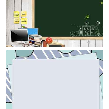
Mẫu thiết kế khung ảnh bục giảng giáo viên làm hình nền powerpoint