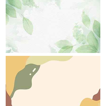
Khung ảnh nền powerpoint màu trắng kết hợp với hiệu ứng những
chiếc lá