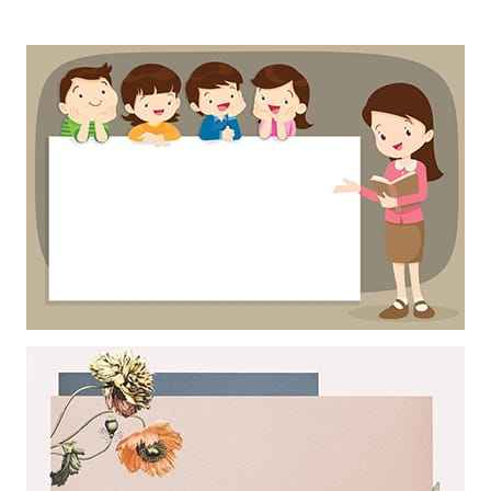
Khung ảnh nền powerpoint với hình ảnh cô giáo và học sinh