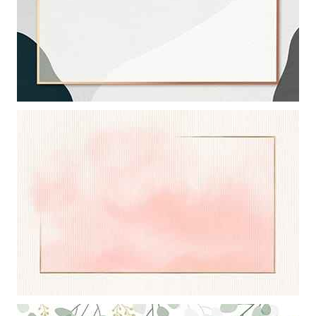
Khung ảnh nền powerpoint với sự kết hợp hòa trộn giữa các màu
cùng khung hình trong suất
Khung ảnh nền powerpoint với đường viền kết hợp với bóng mây