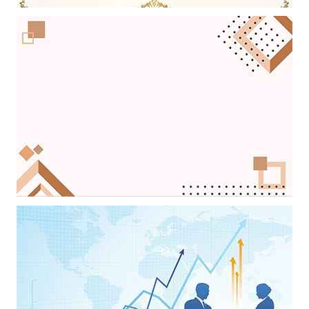
Mẫu thiết kếcó đường viền kẻ và hoa văn trang trí làm hình nền
powerpoint
Khung ảnh nền powerpoint với sự kết hợp nghệ thuật giữa những
khung hình và những dấu chấm