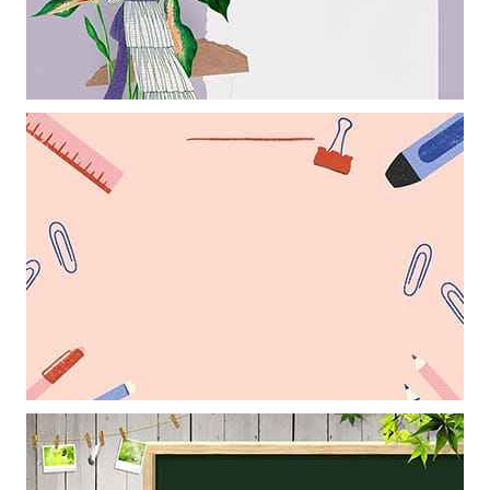
Khung ảnh nền powerpoint màu tím nhạt trang trí hình cô gái và
những chiếc lá đẹp
Mẫu thiết kếhung ảnh nền powerpoint với điểm nhấn là những cái
kẹp và những chiếc bút chì