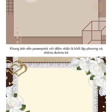
Khung ảnh nền powerpoint với điểm nhấn là khối lập phương và
những đường kẻ