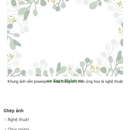
hồng nghệ thuật
<< Xem thêm >>
Khung ảnh nền powerpoint màu trắng với hiệu ứng hoa lá nghệ thuật
Ghép ảnh
Nghệ thuật
Chúc mừng