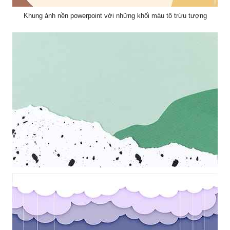
Khung ảnh nền powerpoint với những khối màu tô trừu tượng
Khung ảnh nền powerpoint với sự kết hợp màu nền hài hòa trắng
xành cùng những chấm đen nghệ thuật