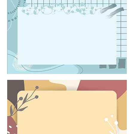
Mẫu thiết kế khung hình màu xanh trang trí hoa tuyết làm hình nền
powerpoint
Khung ảnh nền powerpoint với điểm nhấn là những họa tiết và
những đường kẻ nghệ thuật