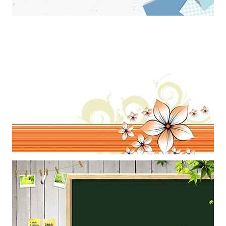
Khung ảnh nền powerpoint với những miếng ghép kết hợp đẹp mắt
Mẫu thiết kế khung ảnh nhũng bông hoa năm cánh nghệ thuật làm
hình nền powerpoint