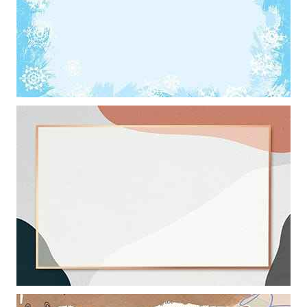
Khung ảnh nền powerpoint màu xanh da trời trang trí những bông
hoa tuyết đẹp
Khung ảnh nền powerpoint với sự kết hợp hòa trộn giữa các màu