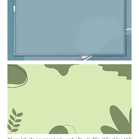
Khung ảnh nền powerpoint xanh xám kết hợp đường viền tinh tế