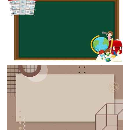
Khung ảnh nền powerpoint với chiếc bảng dạy học trang trí quả địa
cầu và quyển sách