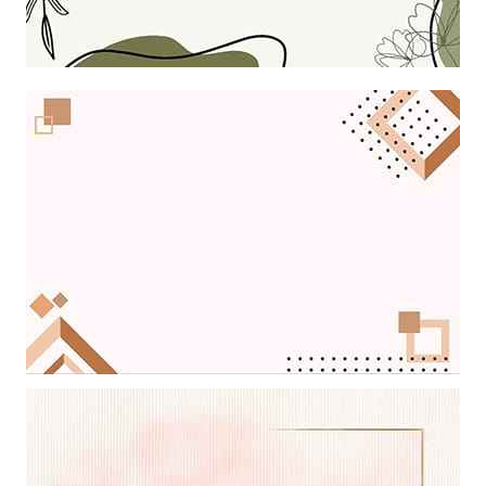
Khung ảnh nền powerpoint với màu nền kết hợp với cành lá phác
học đẹp mắt
Khung ảnh nền powerpoint với sự kết hợp nghệ thuật giữa những
khung hình và những dấu chấm