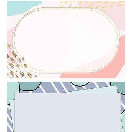
Khung ảnh nền powerpoint với hiệu ứng phối màu hồng đẹp