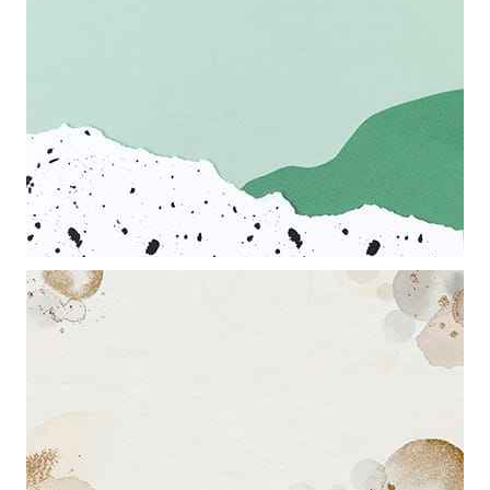
Mẫu thiết kếhung ảnh nền powerpoint với điểm nhấn là những cái
kẹp và những chiếc bút chì
Khung ảnh nền powerpoint với sự kết hợp màu nền hài hòa trắng
xành cùng những chấm đen nghệ thuật