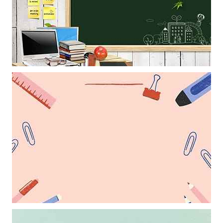
Mẫu thiết kế khung ảnh bục giảng giáo viên làm hình nền powerpoint