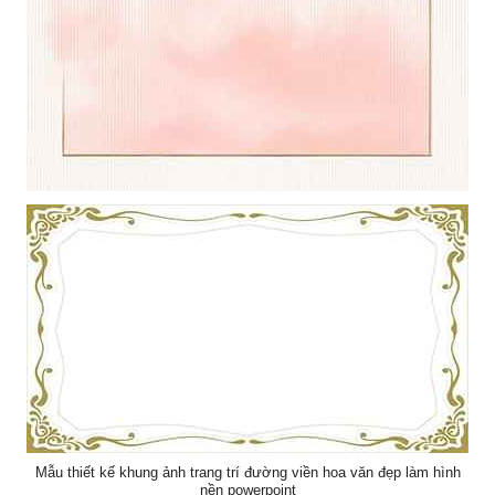
Khung ảnh nền powerpoint với đường viền kết hợp với bóng mây
hồng nghệ thuật
Mẫu thiết kế khung ảnh trang trí đường viền hoa văn đẹp làm hình
nền powerpoint