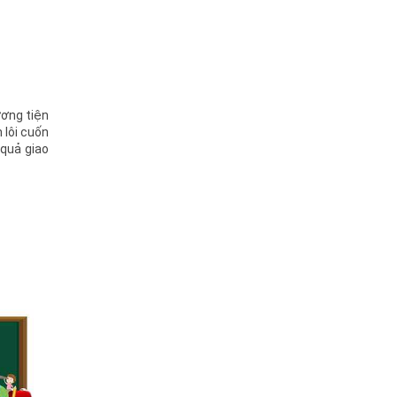
ương tiện
 lôi cuốn
 quả giao