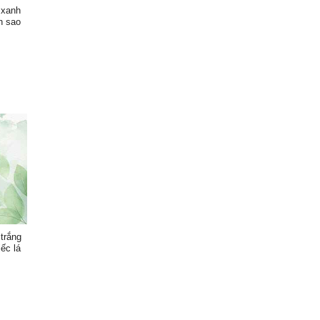
 xanh
h sao
trắng
ếc lá