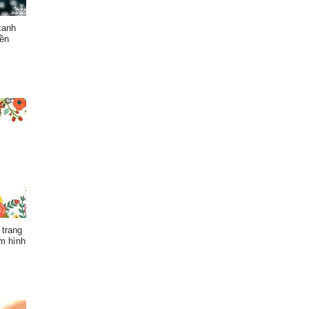
xanh
nền
 trang
àm hình