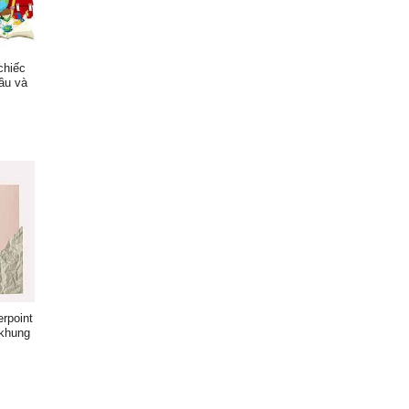
chiếc
cầu và
rpoint
 khung