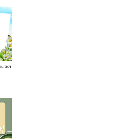
u trời
p