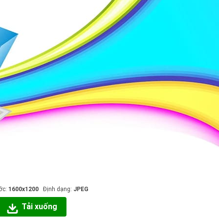
ớc:
1600x1200
Định dạng:
JPEG
Tải xuống