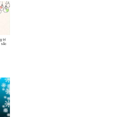
 trí
 sắc