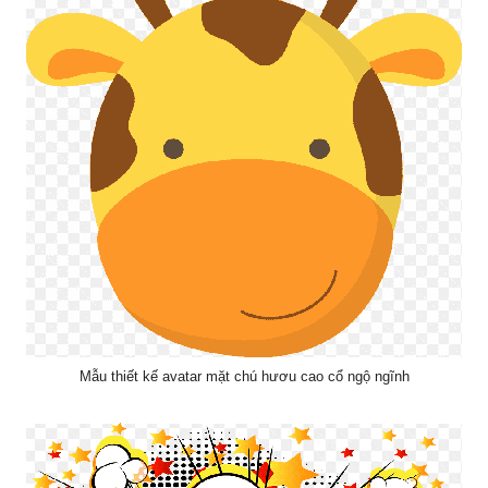
Mẫu thiết kế avatar mặt chú hươu cao cổ ngộ ngĩnh