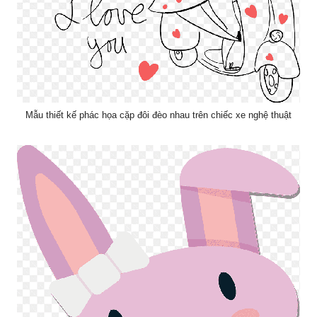
Mẫu thiết kế phác họa cặp đôi đèo nhau trên chiếc xe nghệ thuật