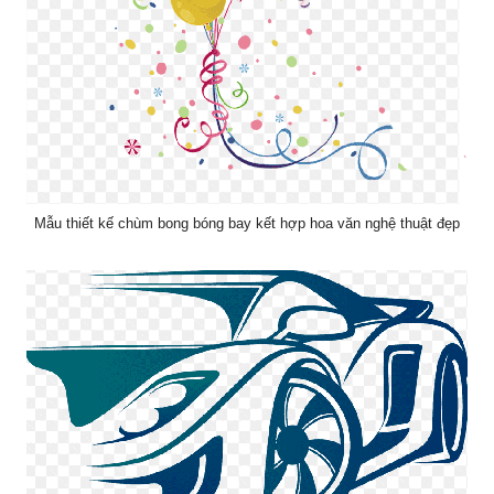
Mẫu thiết kế chùm bong bóng bay kết hợp hoa văn nghệ thuật đẹp