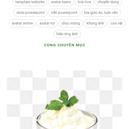
template website
avatar items
loài hoa
chuyên dụng
slide powerpoint
nền powerpoint
bìa giáo án, luận văn
avatar anime
avatar nữ
chúc mừng
khung ảnh
con vật
hiệu ứng ảnh
CÙNG CHUYÊN MỤC