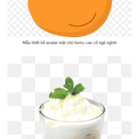
Mẫu thiết kế avatar mặt chú hươu cao cổ ngộ ngĩnh