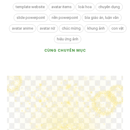
template website
avatar items
loài hoa
chuyên dụng
slide powerpoint
nền powerpoint
bìa giáo án, luận văn
avatar anime
avatar nữ
chúc mừng
khung ảnh
con vật
hiệu ứng ảnh
CÙNG CHUYÊN MỤC