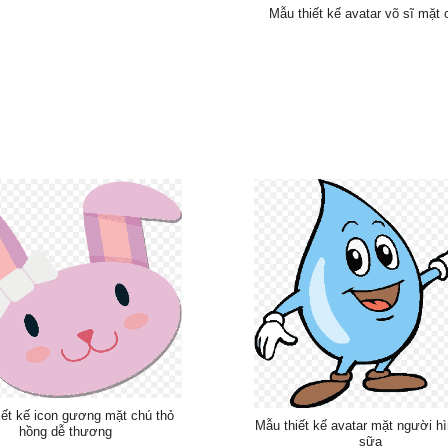
Mẫu thiết kế avatar võ sĩ mặt 
iết kế icon gương mặt chú thỏ
Mẫu thiết kế avatar mặt người hì
hồng dễ thương
sữa