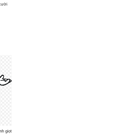
cười
nh giọt