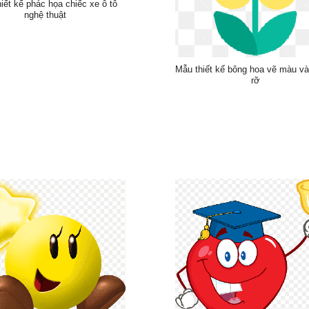
iết kế phác họa chiếc xe ô tô
nghệ thuật
Mẫu thiết kế bông hoa vẽ màu v
rỡ