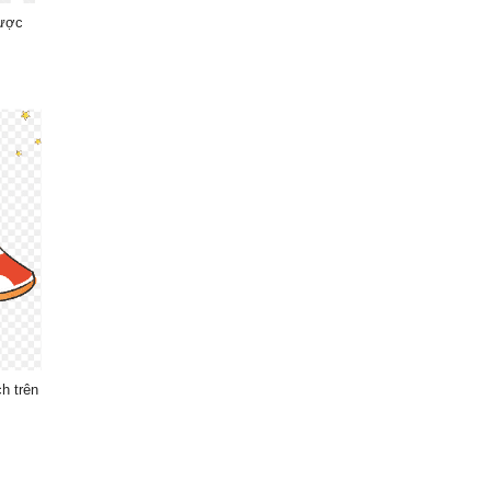
dược
h trên