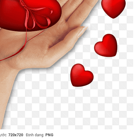
hước:
720x720
Định dạng:
PNG