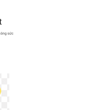
t
 công sức