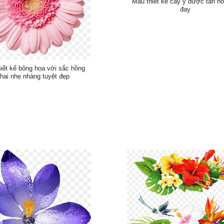
Mẫu thiết kế cây y dược tân ho
đay
iết kế bông hoa với sắc hồng
hai nhẹ nhàng tuyệt đẹp