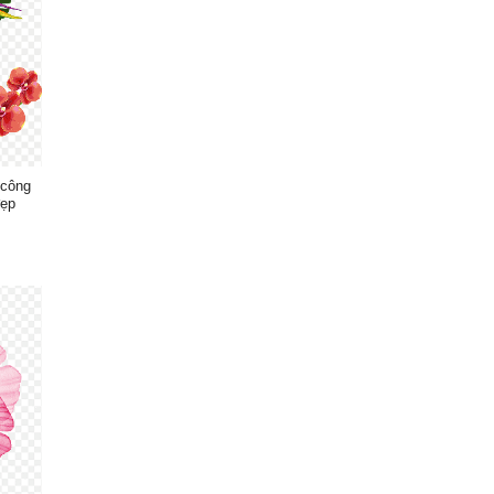
 công
đẹp