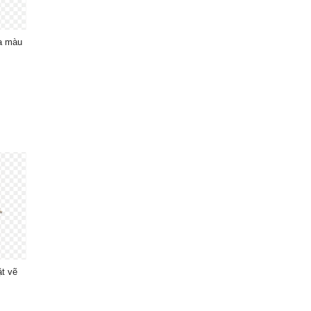
oa màu
ật vẽ