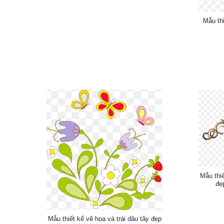
Mẫu th
Mẫu thi
đẹ
Mẫu thiết kế vẽ hoa và trái dâu tây đẹp