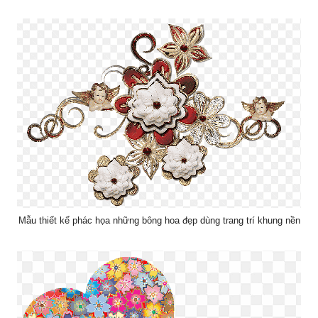
Mẫu thiết kế phác họa những bông hoa đẹp dùng trang trí khung nền