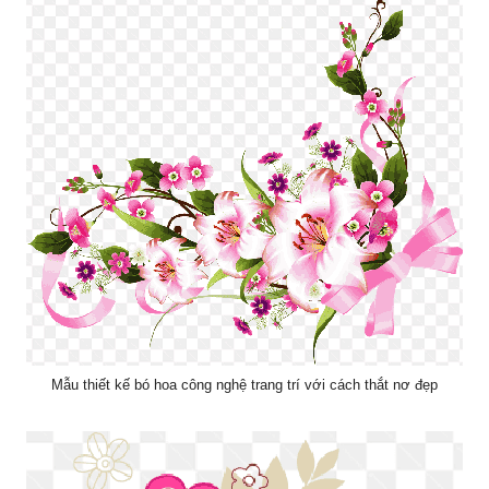
Mẫu thiết kế bó hoa công nghệ trang trí với cách thắt nơ đẹp