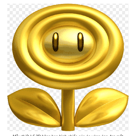
Mẫu thiết kế 3D bông hoa hình chiếc cúc áo vàng óng đẹp mắt