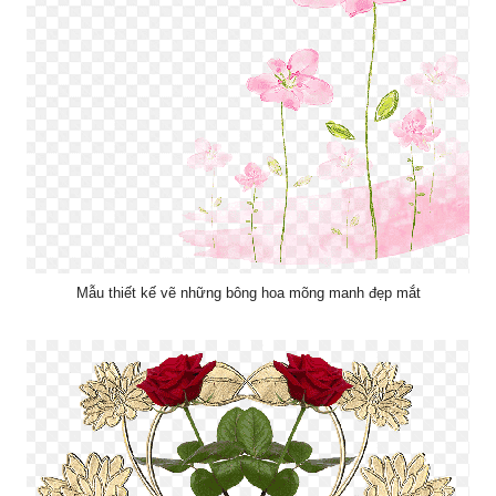
Mẫu thiết kế vẽ những bông hoa mõng manh đẹp mắt