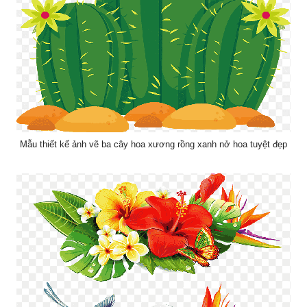
Mẫu thiết kế ảnh vẽ ba cây hoa xương rồng xanh nở hoa tuyệt đẹp