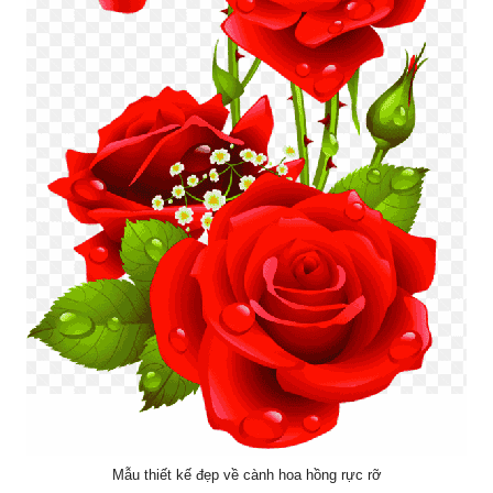
Mẫu thiết kế đẹp về cành hoa hồng rực rỡ