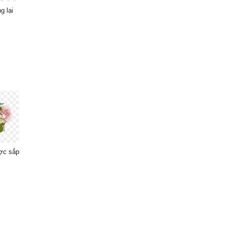
g lại
ợc sắp