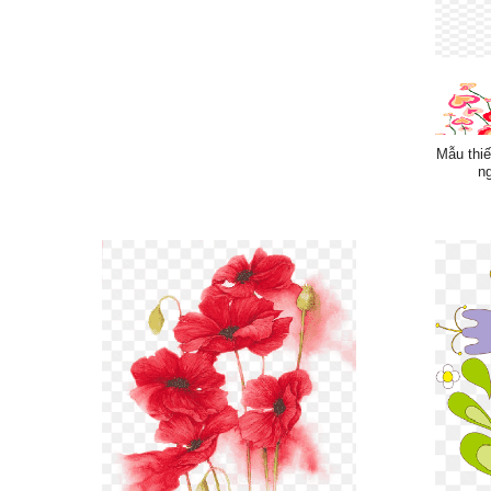
Mẫu thiế
n