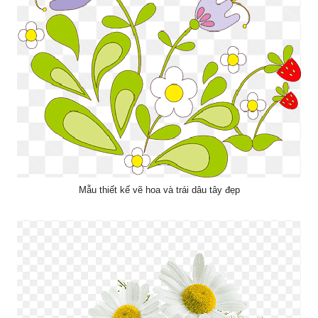
Mẫu thiết kế vẽ hoa và trái dâu tây đẹp