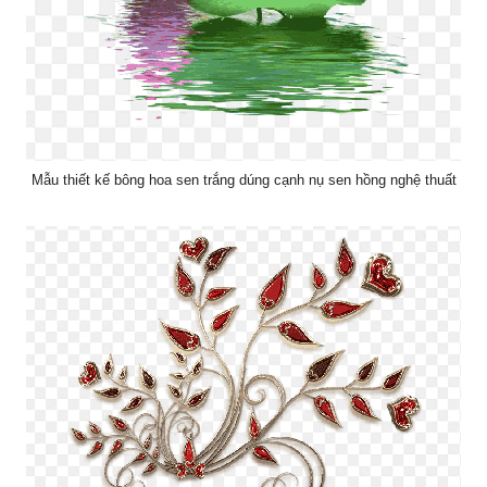
Mẫu thiết kế bông hoa sen trắng dúng cạnh nụ sen hồng nghệ thuất