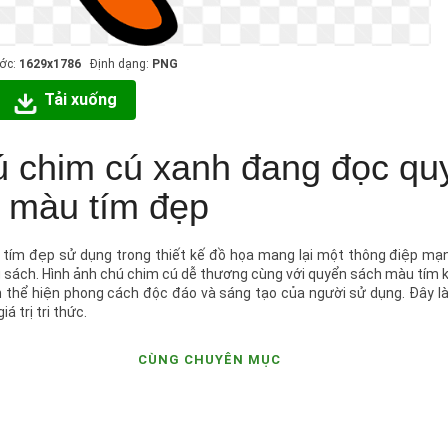
ước:
1629x1786
Định dạng:
PNG
Tải xuống
hú chim cú xanh đang đọc qu
 màu tím đẹp
tím đẹp sử dụng trong thiết kế đồ họa mang lại một thông điệp mạ
ng sách. Hình ảnh chú chim cú dễ thương cùng với quyển sách màu tím 
 thể hiện phong cách độc đáo và sáng tạo của người sử dụng. Đây l
 trị tri thức.
CÙNG CHUYÊN MỤC