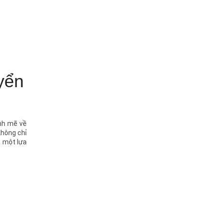
yển
nh mẽ về
không chỉ
à một lựa