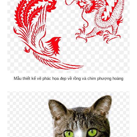
Mẫu thiết kế vẽ phác họa đẹp về rồng và chim phượng hoàng