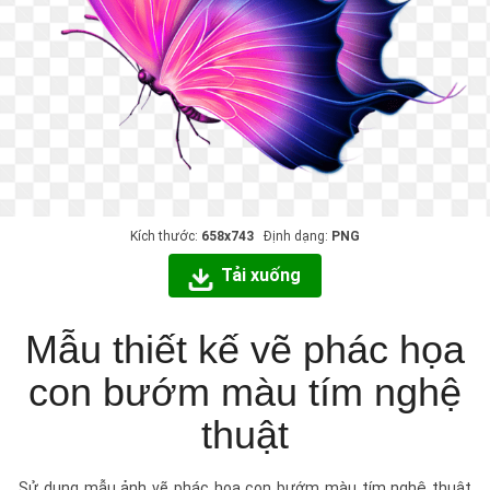
Kích thước:
658x743
Định dạng:
PNG
Tải xuống
Mẫu thiết kế vẽ phác họa
con bướm màu tím nghệ
thuật
Sử dụng mẫu ảnh vẽ phác họa con bướm màu tím nghệ thuật