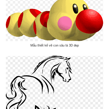
Mẫu thiết kế vẽ con sâu lá 3D đẹp