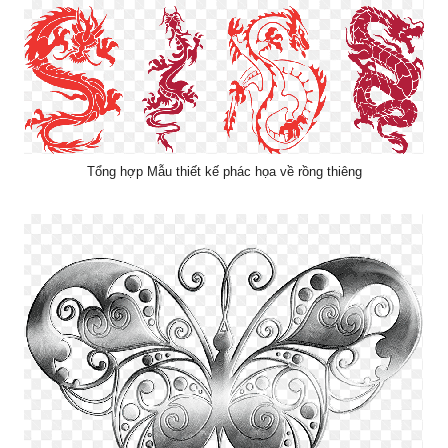
Tổng hợp Mẫu thiết kế phác họa về rồng thiêng