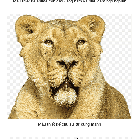
Mẫu thiết kế anime con cáo đang nằm và biểu cảm ngộ nghĩnh
Mẫu thiết kế chú sư tử dũng mãnh