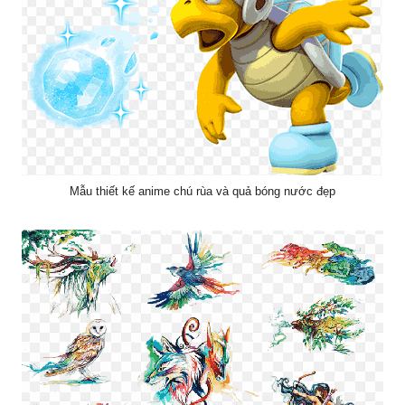
Mẫu thiết kế anime chú rùa và quả bóng nước đẹp