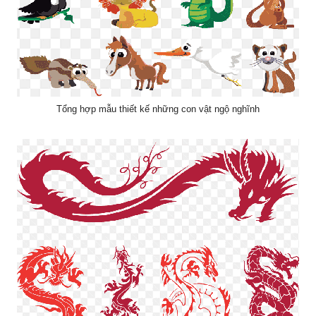
Tổng hợp mẫu thiết kế những con vật ngộ nghĩnh